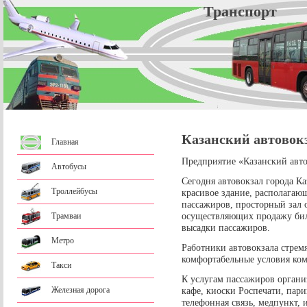
Трансп
Казанский автовок
Главная
Предприятие «Казанский авто
Автобусы
Сегодня автовокзал города Ка
Троллейбусы
красивое здание, располага
пассажиров, просторный зал 
осуществляющих продажу биле
Трамваи
высадки пассажиров.
Метро
Работники автовокзала стрем
комфортабельные условия ко
Такси
К услугам пассажиров органи
Железная дорога
кафе, киоски Роспечати, пар
телефонная связь, медпункт, 