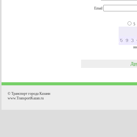
Email
5
вв
Дру
© Транспорт города Казани
www.TransportKazan.ru