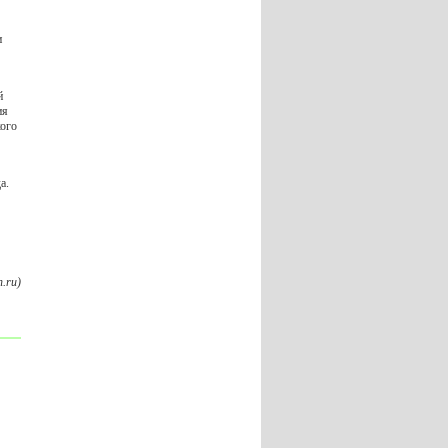
и
й
ия
кого
а.
.ru)