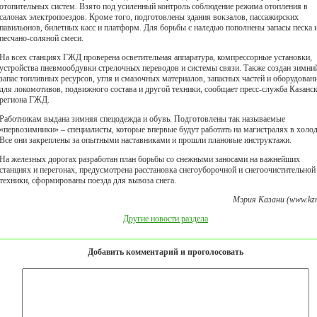
отопительных систем. Взято под усиленный контроль соблюдение режима отопления в
салонах электропоездов. Кроме того, подготовлены здания вокзалов, пассажирских
павильонов, билетных касс и платформ. Для борьбы с наледью пополнены запасы песка 
песчано-соляной смеси.
На всех станциях ГЖД проверена осветительная аппаратура, компрессорные установки,
устройства пневмообдувки стрелочных переводов и системы связи. Также создан зимни
запас топливных ресурсов, угля и смазочных материалов, запасных частей и оборудован
для локомотивов, подвижного состава и другой техники, сообщает пресс-служба Казанс
региона ГЖД.
Работникам выдана зимняя спецодежда и обувь. Подготовлены так называемые
«первозимники» – специалисты, которые впервые будут работать на магистралях в холод
Все они закреплены за опытными наставниками и прошли плановые инструктажи.
На железных дорогах разработан план борьбы со снежными заносами на важнейших
станциях и перегонах, предусмотрена расстановка снегоуборочной и снегоочистительной
техники, сформированы поезда для вывоза снега.
Мэрия Казани (www.kzn
Другие новости раздела
Добавить комментарий и проголосовать