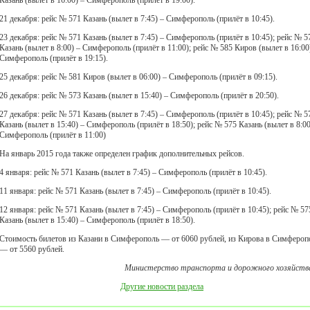
Казань (вылет в 16:00) – Симферополь (прилёт в 19:00).
21 декабря: рейс № 571 Казань (вылет в 7:45) – Симферополь (прилёт в 10:45).
23 декабря: рейс № 571 Казань (вылет в 7:45) – Симферополь (прилёт в 10:45); рейс № 5
Казань (вылет в 8:00) – Симферополь (прилёт в 11:00); рейс № 585 Киров (вылет в 16:00
Симферополь (прилёт в 19:15).
25 декабря: рейс № 581 Киров (вылет в 06:00) – Симферополь (прилёт в 09:15).
26 декабря: рейс № 573 Казань (вылет в 15:40) – Симферополь (прилёт в 20:50).
27 декабря: рейс № 571 Казань (вылет в 7:45) – Симферополь (прилёт в 10:45); рейс № 5
Казань (вылет в 15:40) – Симферополь (прилёт в 18:50); рейс № 575 Казань (вылет в 8:00
Симферополь (прилёт в 11:00)
На январь 2015 года также определен график дополнительных рейсов.
4 января: рейс № 571 Казань (вылет в 7:45) – Симферополь (прилёт в 10:45).
11 января: рейс № 571 Казань (вылет в 7:45) – Симферополь (прилёт в 10:45).
12 января: рейс № 571 Казань (вылет в 7:45) – Симферополь (прилёт в 10:45); рейс № 57
Казань (вылет в 15:40) – Симферополь (прилёт в 18:50).
Стоимость билетов из Казани в Симферополь — от 6060 рублей, из Кирова в Симфероп
— от 5560 рублей.
Министерство транспорта и дорожного хозяйств
Другие новости раздела