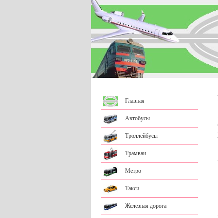
Главная
Автобусы
Троллейбусы
Трамваи
Метро
Такси
Железная дорога