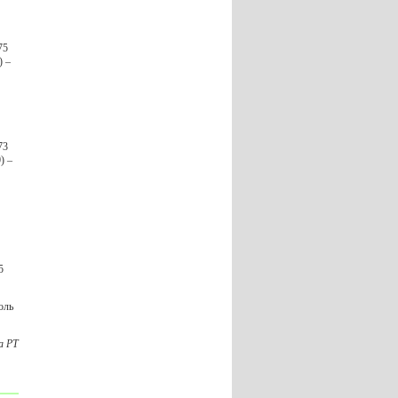
75
) –
73
) –
5
оль
а РТ