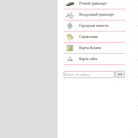
Речной транспорт
Воздушный транспорт
Городские новости
Справочная
Карты Казани
Карта сайта