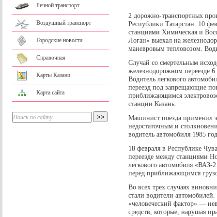
Речной транспорт
2 дорожно-транспортных про
Воздушный транспорт
Республики Татарстан. 10 фе
станциями Химическая и Восс
Логан» выехал на железнодо
Городские новости
маневровым тепловозом. Води
Справочная
Случай со смертельным исход
железнодорожном переезде 6
Карты Казани
Водитель легкового автомоб
переезд под запрещающие пок
Карта сайта
приближающимся электровозо
станции Казань.
Машинист поезда применил э
недостаточным и столкновени
водитель автомобиля 1985 го
18 февраля в Республике Чу
переезде между станциями Но
легкового автомобиля «ВАЗ-2
перед приближающимся груз
Во всех трех случаях винов
стали водители автомобилей
«человеческий фактор» — не
средств, которые, нарушая п