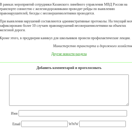
В рамках мероприятий сотрудники Казанского линейного управления МВД России на
транспорте совместно с железнодорожниками проводят рейды по выявлению
правонарушителей, беседы с несовершеннолетними проводятся.
При выявлении нарушений составляются административные протоколы. На текущий мо
зафиксировано более 10 случаев правонарушений несовершеннолетними на объектах
железной дороги.
Кроме этого, в преддверии каникул для школьников провели профилактические лекции.
Министерство транспорта и дорожного хозяйств
Другие новости раздела
Добавить комментарий и проголосовать
Имя
Email
WWW