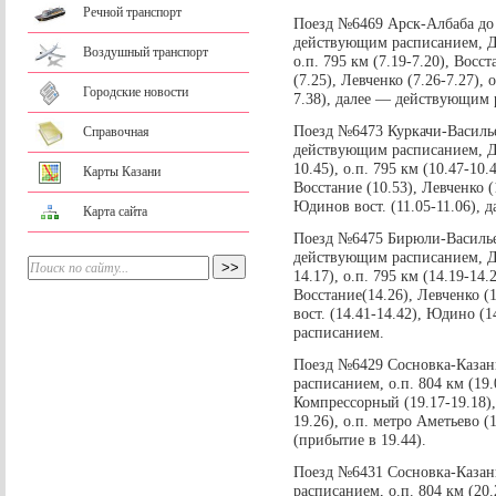
Речной транспорт
Поезд №6469 Арск-Албаба до
действующим расписанием, Дер
Воздушный транспорт
о.п. 795 км (7.19-7.20), Восс
(7.25), Левченко (7.26-7.27), 
Городские новости
7.38), далее — действующим
Поезд №6473 Куркачи-Василь
Справочная
действующим расписанием, Де
10.45), о.п. 795 км (10.47-10
Карты Казани
Восстание (10.53), Левченко (1
Юдинов вост. (11.05-11.06),
Карта сайта
Поезд №6475 Бирюли-Василье
действующим расписанием, Дер
14.17), о.п. 795 км (14.19-14.
Восстание(14.26), Левченко (1
вост. (14.41-14.42), Юдино (
расписанием.
Поезд №6429 Сосновка-Казань
расписанием, о.п. 804 км (19.
Компрессорный (19.17-19.18),
19.26), о.п. метро Аметьево (
(прибытие в 19.44).
Поезд №6431 Сосновка-Казань
расписанием, о.п. 804 км (20.