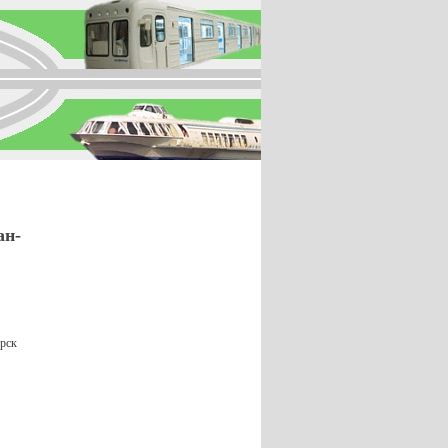
ан-
Арск