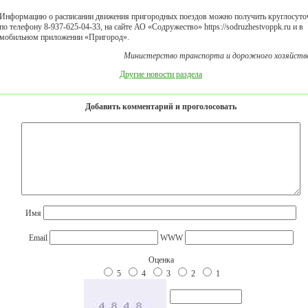
Информацию о расписании движения пригородных поездов можно получить круглосуто
по телефону 8-937-625-04-33, на сайте АО «Содружество» https://sodruzhestvoppk.ru и в
мобильном приложении «Пригород».
Министерство транспорта и дорожного хозяйств
Другие новости раздела
Добавить комментарий и проголосовать
Имя
Email
WWW
Оценка
5
4
3
2
1