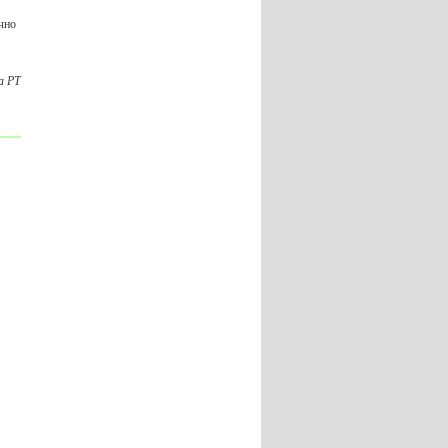
чно
а РТ