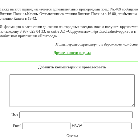
Также на этот период назначается дополнительный пригородный поезд №6409 сообщени
Вятские Поляны-Казань. Отправление со станции Вятские Поляны в 16.00, прибытие на
станцию Казань в 19.42.
Информацию о расписании движения пригородных поездов можно получить круглосуто
по телефону 8-937-625-04-33, на сайте АО «Содружество» https://sodruzhestvoppk.ru и в
мобильном приложении «Пригород».
Министерство транспорта и дорожного хозяйств
Другие новости раздела
Добавить комментарий и проголосовать
Имя
Email
WWW
Оценка