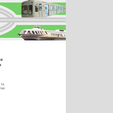
ия
я
 14,
езда