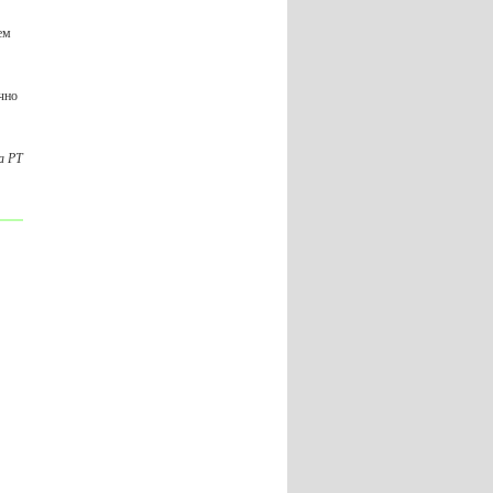
ем
чно
а РТ