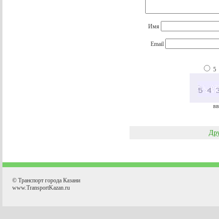
Имя
Email
5
вв
Дру
© Транспорт города Казани
www.TransportKazan.ru