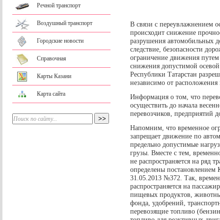
Речной транспорт
Воздушный транспорт
В связи с переувлажнением 
происходит снижение прочнос
разрушения автомобильных до
Городские новости
следствие, безопасности дор
ограничение движения путем
Справочная
снижения допустимой осевой
Республики Татарстан разреше
Карты Казани
независимо от расположения и
Карта сайта
Информация о том, что перев
осуществить до начала весенн
перевозчиков, предприятий д
Напомним, что временное ог
запрещает движение по авто
предельно допустимые нагруз
грузы. Вместе с тем, времен
не распространяется на ряд т
определены постановлением 
31.05.2013 №372. Так, време
распространяется на пассажир
пищевых продуктов, животны
фонда, удобрений, транспорт
перевозящие топливо (бензин
топливо для реактивных двиг