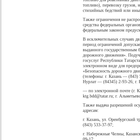
топливо), перевозку грузов,
стихийных бедствий или ины
Также ограничения не распро
средства федеральных органо
федеральным законом предусм
В исключительных случаях дв
период ограничений допускае
выданного государственным 
дорожного движения». Подучи
госуслуг Республики Татарстан 
электронном виде для предпр
«Безопасность дорожного дви
(телефоны: г. Казань — (843) 
Нурлат — (84345) 2-93-26; г.
— по электронной почте (г. К
ktg.bdd@tatar.ru; г. Альметьев
Также выдача разрешений ос
адресам:
г. Казань, ул. Оренбургский т
(843) 533-37-97;
г. Набережные Челны, Казански
09-17;