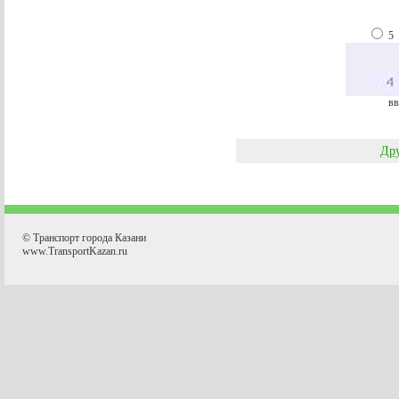
5
вв
Дру
© Транспорт города Казани
www.TransportKazan.ru