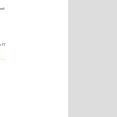
жний
а РТ