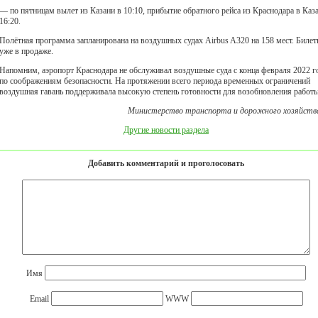
— по пятницам вылет из Казани в 10:10, прибытие обратного рейса из Краснодара в Каза
16:20.
Полётная программа запланирована на воздушных судах Airbus A320 на 158 мест. Биле
уже в продаже.
Напомним, аэропорт Краснодара не обслуживал воздушные суда с конца февраля 2022 г
по соображениям безопасности. На протяжении всего периода временных ограничений
воздушная гавань поддерживала высокую степень готовности для возобновления работы
Министерство транспорта и дорожного хозяйств
Другие новости раздела
Добавить комментарий и проголосовать
Имя
Email
WWW