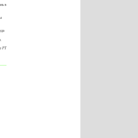
нь в
ты
ода
.
а РТ