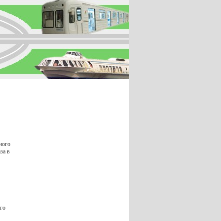
ного
за в
ого