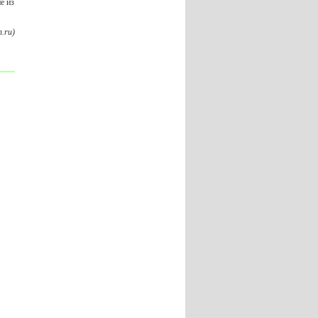
е из
.ru)