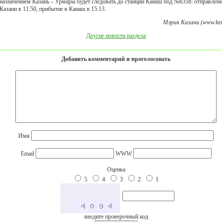
назначением Казань – Урмары будет следовать до станции Канаш под №6358: отправлени
Казани в 11:50, прибытие в Канаш в 15:13.
Мэрия Казани (www.kzn
Другие новости раздела
Добавить комментарий и проголосовать
Имя
Email
WWW
Оценка
5
4
3
2
1
введите проверочный код