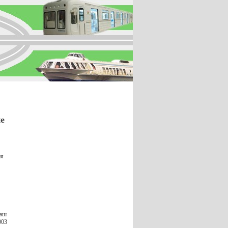
ие
ия
наш
003