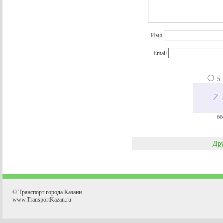
Имя
Email
5
вв
Дру
© Транспорт города Казани
www.TransportKazan.ru