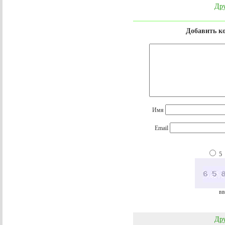
Дру
Добавить к
Имя
Email
5
вв
Дру