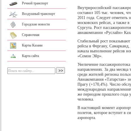
Речной транспорт
Внутрироссийский пассажироп
составил 105 тыс. человек, ч
Воздушный транспорт
2011 года. Следует отметить 
московских рейсах, а также 
Городские новости
Сургута. Рост пассажиропоток
авиакомпании «Руслайн» Ка
Справочная
Стабильный рост показывают 
Карты Казани
рейсы в Фергану, Самарканд
начала выполнение рейсов но
«Сомон Эйр».
Карта сайта
Увеличение пассажиропотока
направлениях. За два месяца
среди жителей региона польз
Авиакомпания «Татарстан» зн
Прагу (+170,4%). Число обсл
международных направлениях 
же периодом прошлого года у
человека.
В настоящий момент аэропорт
полетов, которое вступит в с
аэропорта.