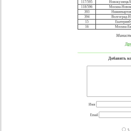
117/595
Новокузнецк
118/596
Москва-Ново
393
Нижневарто
394
Волгоград-
15
Екатерин
16
Москва-Е
Министе
Дру
Добавить к
Имя
Email
5