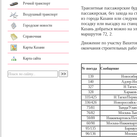
Речной транспорт
Транзитные пассажирские буд
пассажирская, без захода на
Воздушный транспорт
из города Казани или следую
посадку или высадку на ста
Городские новости
Казань добраться можно на эл
маршрутов 72, 2.
Справочная
Движение по участку Вахитов
Карты Казани
окончания строительных рабо
Карта сайта
№ поезда
Сообщение
139
Новосиб
140
Адлер-Н
327
Н.Таги
328
Харько
335/425
Н.Тагил/Перм
336/426
Новороссийск
75/81
Тында/Ула
76/82
Москва-Ты
59/89
Нижневартовск/Пе
60/90
Москва-Нижневарт
95/135
Барнау
96/136
Москва