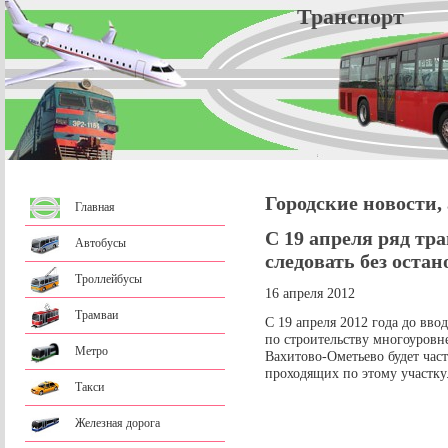
Трансп
Городские новости,
Главная
С 19 апреля ряд тр
Автобусы
следовать без оста
Троллейбусы
16 апреля 2012
Трамваи
С 19 апреля 2012 года до вво
по строительству многоуровне
Метро
Вахитово-Ометьево будет час
проходящих по этому участку
Такси
Железная дорога