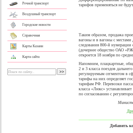
Речной транспорт
тарифов применяться не будут
Воздушный транспорт
Городские новости
Таким образом, продажа про
Справочная
вагоны и в вагоны с местами д
следования 800-й нумераци
Карты Казани
(дочернее общество ОАО «РЖД
откроется 18 ноября по средн
Карта сайта
Напомним, плацкартные, общи
2 и 3 класса поездов дальнег
регулируемым сегментом в сф
тарифы на них определяет го
тарифам РФ. Перевозки пасса
класса «Люкс» устанавливае
по согласованию с регулятор
Министе
Дру
Добавить к