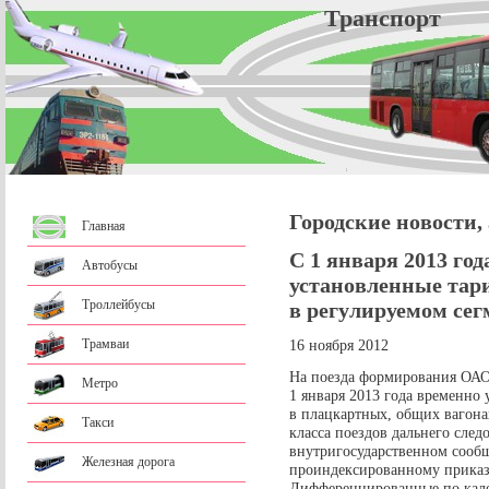
Трансп
Городские новости,
Главная
С 1 января 2013 год
Автобусы
установленные тар
Троллейбусы
в регулируемом сег
Трамваи
16 ноября 2012
На поезда формирования ОА
Метро
1 января 2013 года временно
в плацкартных, общих вагонах
Такси
класса поездов дальнего сле
внутригосударственном сооб
Железная дорога
проиндексированному приказ
Дифференцированные по кал