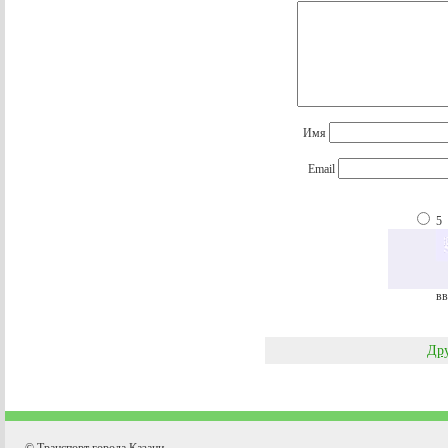
Имя
Email
5
вв
Дру