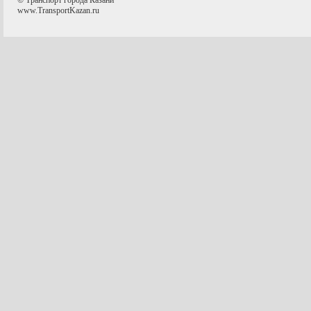
© Транспорт города Казани
www.TransportKazan.ru