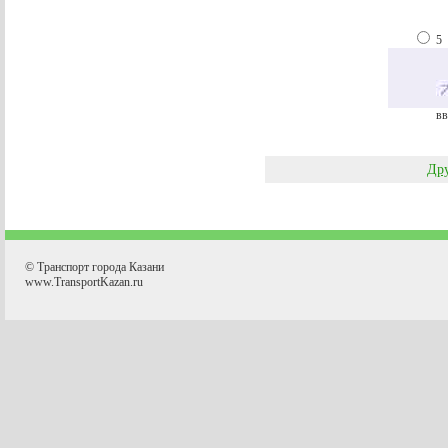
5
вв
Дру
© Транспорт города Казани
www.TransportKazan.ru