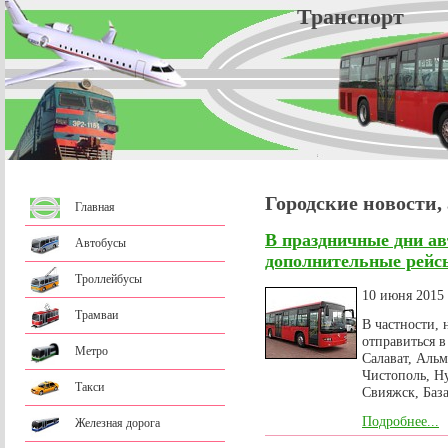
Трансп
Городские новости,
Главная
В праздничные дни а
Автобусы
дополнительные рейс
Троллейбусы
10 июня 2015
Трамваи
В частности,
отправиться в
Метро
Салават, Аль
Чистополь, Н
Такси
Свияжск, База
Подробнее...
Железная дорога