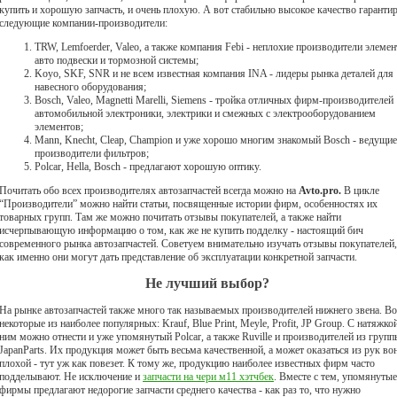
купить и хорошую запчасть, и очень плохую. А вот стабильно высокое качество гаранти
следующие компании-производители:
TRW, Lemfoerder, Valeo, а также компания Febi - неплохие производители элеме
авто подвески и тормозной системы;
Koyo, SKF, SNR и не всем известная компания INA - лидеры рынка деталей для
навесного оборудования;
Bosch, Valeo, Magnetti Marelli, Siemens - тройка отличных фирм-производителей
автомобильной электроники, электрики и смежных с электрооборудованием
элементов;
Mann, Knecht, Cleap, Champion и уже хорошо многим знакомый Bosch - ведущие
производители фильтров;
Polcar, Hella, Bosch - предлагают хорошую оптику.
Почитать обо всех производителях автозапчастей всегда можно на
Avto.pro.
В цикле
“Производители” можно найти статьи, посвященные истории фирм, особенностях их
товарных групп. Там же можно почитать отзывы покупателей, а также найти
исчерпывающую информацию о том, как же не купить подделку - настоящий бич
современного рынка автозапчастей. Советуем внимательно изучать отзывы покупателей,
как именно они могут дать представление об эксплуатации конкретной запчасти.
Не лучший выбор?
На рынке автозапчастей также много так называемых производителей нижнего звена. Во
некоторые из наиболее популярных: Krauf, Blue Print, Meyle, Profit, JP Group. С натяжко
ним можно отнести и уже упомянутый Polcar, а также Ruville и производителей из групп
JapanParts. Их продукция может быть весьма качественной, а может оказаться из рук во
плохой - тут уж как повезет. К тому же, продукцию наиболее известных фирм часто
подделывают. Не исключение и
запчасти на чери м11 хэтчбек
. Вместе с тем, упомянутые
фирмы предлагают недорогие запчасти среднего качества - как раз то, что нужно