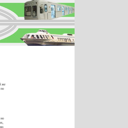
й же
 по
 но
их,
жно