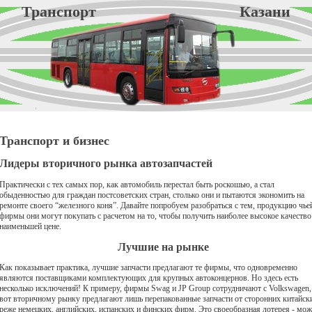
Транспорт Казани
Транспорт и бизнес
Лидеры вторичного рынка автозапчастей
Практически с тех самых пор, как автомобиль перестал быть роскошью, а стал
обыденностью для граждан постсоветских стран, столько они и пытаются экономить на
ремонте своего “железного коня”. Давайте попробуем разобраться с тем, продукцию чье
фирмы они могут покупать с расчетом на то, чтобы получить наиболее высокое качество
наименьшей цене.
Лучшие на рынке
Как показывает практика, лучшие запчасти предлагают те фирмы, что одновременно
являются поставщиками комплектующих для крупных автоконцернов. Но здесь есть
несколько исключений! К примеру, фирмы Swag и JP Group сотрудничают с Volkswagen,
вот вторичному рынку предлагают лишь перепакованные запчасти от сторонних китайск
реже немецких, английских, испанских и финских фирм. Это своеобразная лотерея - мо