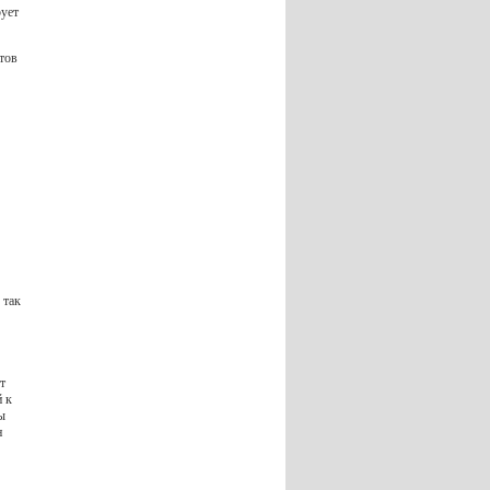
рует
нтов
 так
т
й к
ы
н