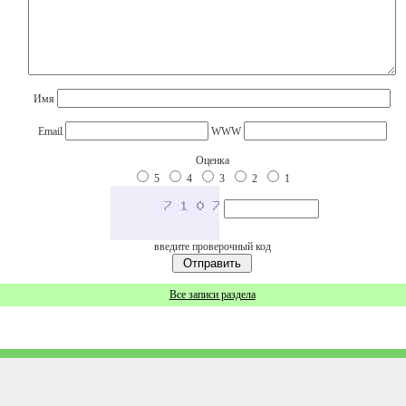
Имя
Email
WWW
Оценка
5
4
3
2
1
введите проверочный код
Все записи раздела